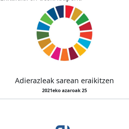
Adierazleak sarean eraikitzen
2021eko azaroak 25