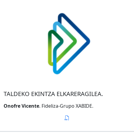
TALDEKO EKINTZA ELKARERAGILEA.
Onofre Vicente
. Fideliza-Grupo XABIDE.