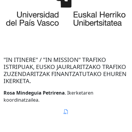
"IN ITINERE" / "IN MISSION" TRAFIKO
ISTRIPUAK, EUSKO JAURLARITZAKO TRAFIKO
ZUZENDARITZAK FINANTZATUTAKO EHUREN
IKERKETA.
Rosa Mindeguia Petrirena
. Ikerketaren
koordinatzailea.