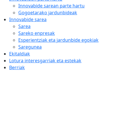
Innovabide sarean parte hartu
Gogoetarako jardunbideak
Innovabide sarea
Sarea
Sareko enpresak
Esperientziak eta jardunbide egokiak
Saregunea
Ekitaldiak
Lotura interesgarriak eta estekak
Berriak