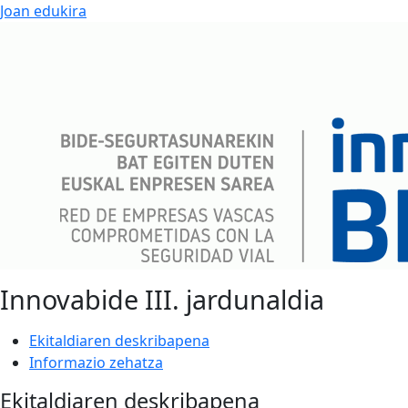
Joan edukira
Innovabide III. jardunaldia
Ekitaldiaren deskribapena
Informazio zehatza
Ekitaldiaren deskribapena