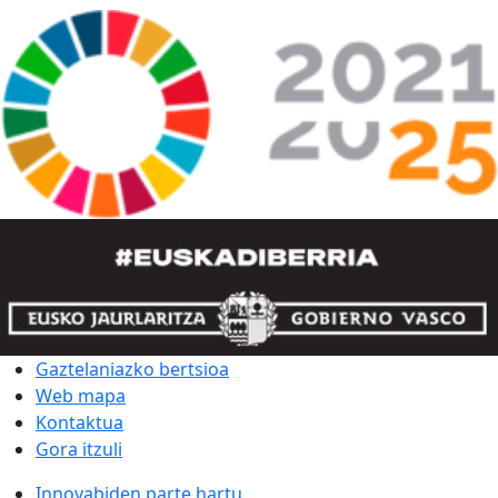
Gaztelaniazko bertsioa
Web mapa
Kontaktua
Gora itzuli
Innovabiden parte hartu