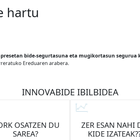
e hartu
npresetan bide-segurtasuna eta mugikortasun segurua 
rreratuko Ereduaren arabera.
INNOVABIDE IBILBIDEA
ORK OSATZEN DU
ZER ESAN NAHI 
SAREA?
KIDE IZATEAK?