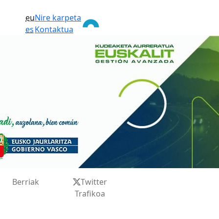
eu
Nire karpeta
es
Kontaktua
Berriak
Twitter
Trafikoa