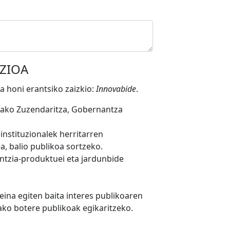
ZIOA
a honi erantsiko zaizkio:
Innovabide
.
etako Zuzendaritza, Gobernantza
instituzionalek herritarren
a, balio publikoa sortzeko.
ntzia-produktuei eta jardunbide
ina egiten baita interes publikoaren
ko botere publikoak egikaritzeko.