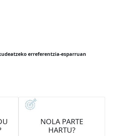
kudeatzeko erreferentzia-esparruan
DU
NOLA PARTE
?
HARTU?