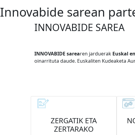
Innovabide sarean part
INNOVABIDE SAREA
INNOVABIDE sarea
ren jarduerak
Euskal e
oinarrituta daude. Euskaliten Kudeaketa Au
ZERGATIK ETA
N
ZERTARAKO