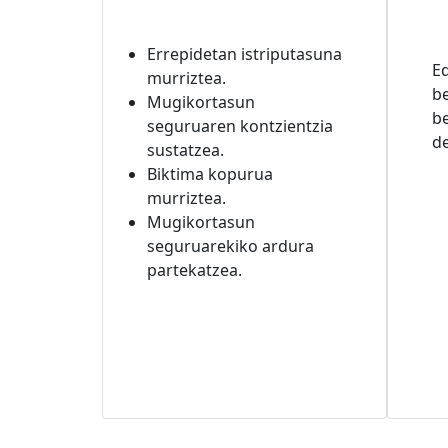
Errepidetan istriputasuna
Ed
murriztea.
be
Mugikortasun
be
seguruaren kontzientzia
d
sustatzea.
Biktima kopurua
murriztea.
Mugikortasun
seguruarekiko ardura
partekatzea.