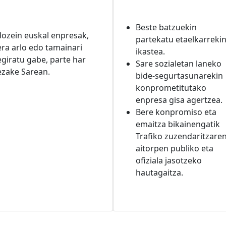
Beste batzuekin
ozein euskal enpresak,
partekatu etaelkarreki
ra arlo edo tamainari
ikastea.
giratu gabe, parte har
Sare sozialetan laneko
ezake Sarean.
bide-segurtasunarekin
konprometitutako
enpresa gisa agertzea.
Bere konpromiso eta
emaitza bikainengatik
Trafiko zuzendaritzare
aitorpen publiko eta
ofiziala jasotzeko
hautagaitza.