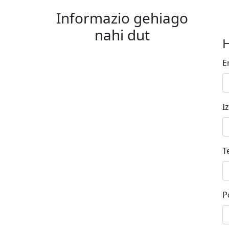
Informazio gehiago
nahi dut
H
E
I
T
P