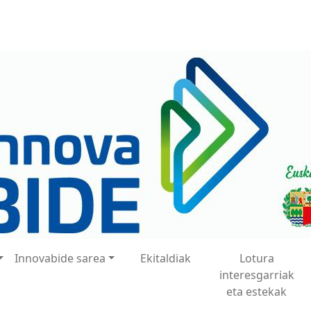
Innovabide sarea
Ekitaldiak
Lotura
interesgarriak
eta estekak