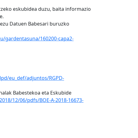
tzeko eskubidea duzu, baita informazio
e.
kezu Datuen Babesari buruzko
eu/gardentasuna/160200-capa2-
dpd/eu_def/adjuntos/RGPD-
nalak Babestekoa eta Eskubide
2018/12/06/pdfs/BOE-A-2018-16673-