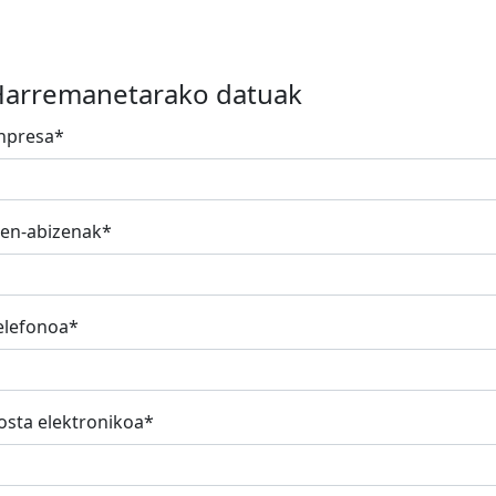
arremanetarako datuak
npresa*
zen-abizenak*
elefonoa*
osta elektronikoa*