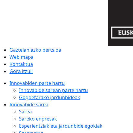
Gaztelaniazko bertsioa
Web mapa
Kontaktua
Gora itzuli
Innovabiden parte hartu
Innovabide sarean parte hartu
Gogoetarako jardunbideak
Innovabide sarea
Sarea
Sareko enpresak
Esperientziak eta jardunbide egokiak