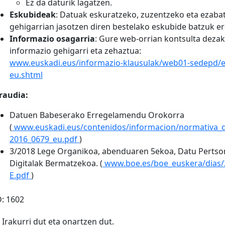
Ez da daturik lagatzen.
Eskubideak
: Datuak eskuratzeko, zuzentzeko eta ezaba
gehigarrian jasotzen diren bestelako eskubide batzuk er
Informazio osagarria
: Gure web-orrian kontsulta deza
informazio gehigarri eta zehaztua:
www.euskadi.eus/informazio-klausulak/web01-sedepd/
eu.shtml
raudia:
Datuen Babeserako Erregelamendu Orokorra
(
www.euskadi.eus/contenidos/informacion/normativa_
2016_0679_eu.pdf
)
3/2018 Lege Organikoa, abenduaren 5ekoa, Datu Pertso
Digitalak Bermatzekoa. (
www.boe.es/boe_euskera/dias/
E.pdf
)
D:
1602
Irakurri dut eta onartzen dut.