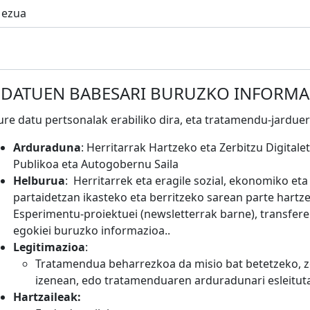
ezua
+
DATUEN BABESARI BURUZKO INFORMA
ure datu pertsonalak erabiliko dira, eta tratamendu-jarduer
Arduraduna
:
Herritarrak Hartzeko eta Zerbitzu Digital
Publikoa eta Autogobernu Saila
Helburua
:
Herritarrek eta eragile sozial, ekonomiko eta 
partaidetzan ikasteko eta berritzeko sarean parte hartze
Esperimentu-proiektuei (newsletterrak barne), transfere
egokiei buruzko informazioa..
Legitimazioa
:
Tratamendua beharrezkoa da misio bat betetzeko, ze
izenean, edo tratamenduaren arduradunari esleituta
Hartzaileak: