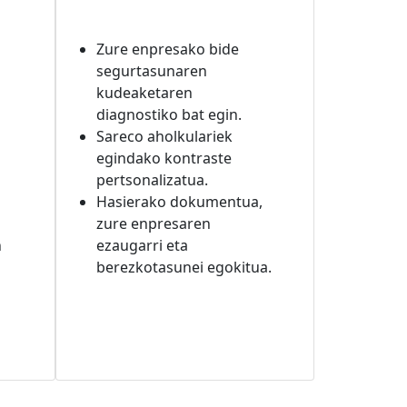
Zure enpresako bide
n
segurtasunaren
kudeaketaren
diagnostiko bat egin.
Sareco aholkulariek
egindako kontraste
pertsonalizatua.
Hasierako dokumentua,
zure enpresaren
n
ezaugarri eta
berezkotasunei egokitua.